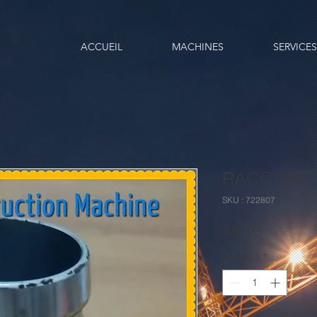
ACCUEIL
MACHINES
SERVICES
RACCORD 
SKU : 722807
Prix
0,00 DA
Quantité
*