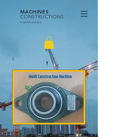
MACHINES
CONSTRUCTIONS
mohlimac
hine
SKU : 742062