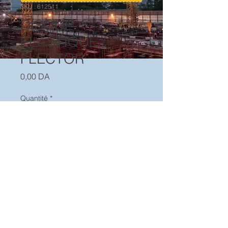
SKU : 612511
DISQUE
ÉLASTIQUE /
FLECTOR
Prix
0,00 DA
Quantité
*
Ajouter au panier
MOHLI CONSTRUCTION MACHINE
EURL